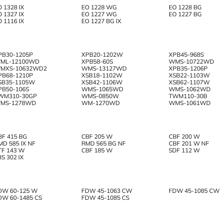
O 1328 IX
EO 1228 WG
EO 1228 BG
O 1327 IX
EO 1227 WG
EO 1227 BG
O 1116 IX
EO 1227 BG IX
PB30-1205P
XPB20-1202W
XPB45-968S
ML-12100WD
XPB58-60S
WMS-10722WD
MXS-10632WD2
WMS-13127WD
XPB35-1206P
PB68-1210P
XSB18-1102W
XSB22-1103W
SB35-1105W
XSB42-1106W
XSB62-1107W
PB50-106S
WMS-1065WD
WMS-1062WD
WM310-30GP
WMS-0850W
TWM110-30B
MS-1278WD
WM-1270WD
WMS-1061WD
BF 415 BG
CBF 205 W
CBF 200 W
MD 585 IX NF
RMD 565 BG NF
CBF 201 W NF
TF 143 W
CBF 185 W
SDF 112 W
BS 302 IX
DW 60-125 W
FDW 45-1063 CW
FDW 45-1085 CW
DW 60-1485 CS
FDW 45-1085 CS