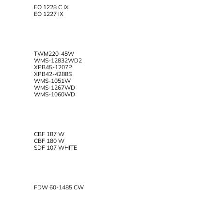
EO 1228 C IX
EO 1227 IX
TWM220-45W
WMS-12832WD2
XPB45-1207P
XPB42-4288S
WMS-1051W
WMS-1267WD
WMS-1060WD
CBF 187 W
CBF 180 W
SDF 107 WHITE
FDW 60-1485 CW