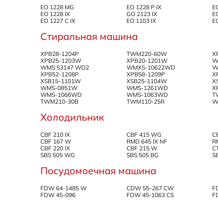
EO 1228 MG
EO 1228 P IX
E
EO 1228 IX
GO 2123 IX
E
EO 1227 C IX
EO 1103 IX
E
Стиральная машина
XPB28-1204P
TWM220-60W
X
XPB25-1203W
XPB20-1201W
W
WMS 53147 WD2
WMXS-10622WD
W
XPB52-1208P
XPB58-1209P
X
XSB15-1101W
XSB25-1104W
X
WMS-0851W
WMS-1261WD
X
WMS-1066WD
WMS-1063WD
T
TWM210-30B
TWM110-25R
W
Холодильник
CBF 210 IX
CBF 415 WG
C
CBF 167 W
RMD 645 IX NF
R
CBF 220 IX
CBF 215 W
C
SBS 505 WG
SBS 505 BG
S
Посудомоечная машина
FDW 64-1485 W
CDW 55-267 CW
F
FDW 45-096
FDW 45-1063 CS
F