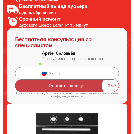
Бесплатный выезд курьера
в день обращения
Срочный ремонт
духового шкафа Leran от 35 минут
Бесплатная консультация со
специалистом
Артём Соловьёв
Главный мастер сервисного центра
Оставить заявку
Нажимая на кнопку "Оставить заявку" Вы соглашаетесь c
политикой
конфиденциальности