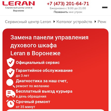
+7 (473) 201-64-71
Сервисный центр Leran
в
Ежедневно с 9:00 до 21:00
Воронеже
Позвонить
мне утром
Сервисный центр Leran
Каталог устройств
Ремон
Замена панели управления
духового шкафа
Leran в Воронеже
Официальный сервис
Гарантийное обслуживание
до 3 лет
Диагностика за наш счет,
ремонт по желанию
Бесплатный выезд курьера
в день обращения
Срочный ремонт
от 35 минут