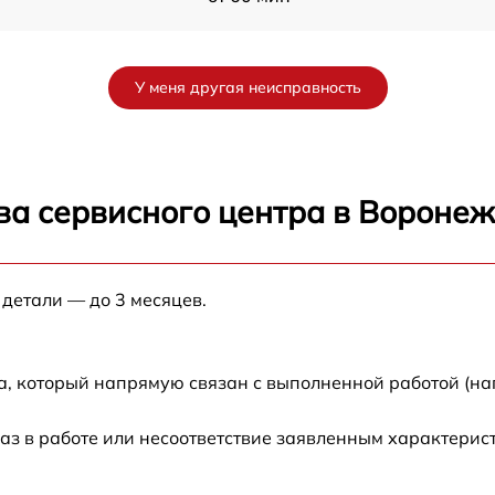
от 60 мин
У меня другая неисправность
от 60 мин
от 60 мин
ва сервисного центра в Вороне
от 60 мин
 детали — до 3 месяцев.
от 60 мин
от 60 мин
а, который напрямую связан с выполненной работой (на
F
от 60 мин
аз в работе или несоответствие заявленным характери
от 60 мин