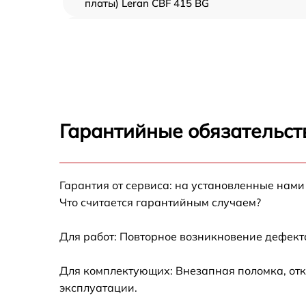
платы) Leran CBF 415 BG
Ремонт/замена датчика температуры Leran
CBF 415 BG
Замена термостата Leran CBF 415 BG
Замена усилителей Leran CBF 415 BG
Гарантийные обязательст
Замена таймера Leran CBF 415 BG
Гарантия от сервиса: на установленные нами
Замена электросхемы Leran CBF 415 BG
Что считается гарантийным случаем?
Ремонт испарителя Leran CBF 415 BG
Для работ: Повторное возникновение дефект
Устранение засора трубопровода Leran CB
Для комплектующих: Внезапная поломка, отк
415 BG
эксплуатации.
Ремонт датчика морозильного отделения