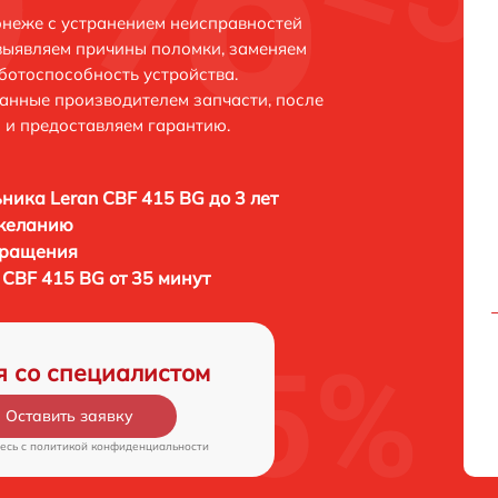
онеже с устранением неисправностей
выявляем причины поломки, заменяем
ботоспособность устройства.
анные производителем запчасти, после
 и предоставляем гарантию.
ника Leran CBF 415 BG до 3 лет
 желанию
бращения
 CBF 415 BG от 35 минут
я со специалистом
Оставить заявку
есь c
политикой конфиденциальности