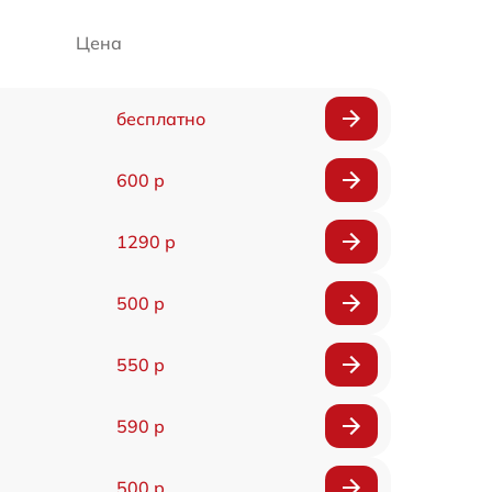
Цена
бесплатно
600 р
1290 р
500 р
550 р
590 р
500 р