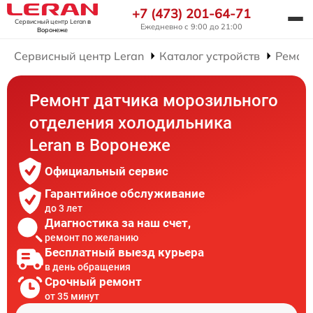
+7 (473) 201-64-71
Сервисный центр Leran
в
Ежедневно с 9:00 до 21:00
Воронеже
Сервисный центр Leran
Каталог устройств
Ремон
Ремонт датчика морозильного
отделения холодильника
Leran в Воронеже
Официальный сервис
Гарантийное обслуживание
до 3 лет
Диагностика за наш счет,
ремонт по желанию
Бесплатный выезд курьера
в день обращения
Срочный ремонт
от 35 минут