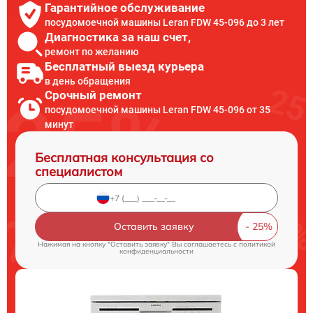
Гарантийное обслуживание
посудомоечной машины Leran FDW 45-096 до 3 лет
Диагностика за наш счет,
ремонт по желанию
Бесплатный выезд курьера
в день обращения
Срочный ремонт
посудомоечной машины Leran FDW 45-096 от 35
минут
Бесплатная консультация со
специалистом
Оставить заявку
Нажимая на кнопку "Оставить заявку" Вы соглашаетесь c
политикой
конфиденциальности