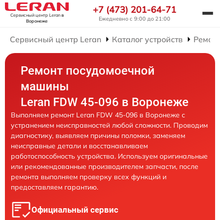
+7 (473) 201-64-71
Сервисный центр Leran
в
Ежедневно с 9:00 до 21:00
Воронеже
Сервисный центр Leran
Каталог устройств
Ремон
Ремонт посудомоечной
машины
Leran FDW 45-096 в Воронеже
Выполняем ремонт Leran FDW 45-096 в Воронеже с
устранением неисправностей любой сложности. Проводим
диагностику, выявляем причины поломки, заменяем
неисправные детали и восстанавливаем
работоспособность устройства. Используем оригинальные
или рекомендованные производителем запчасти, после
ремонта выполняем проверку всех функций и
предоставляем гарантию.
Официальный сервис