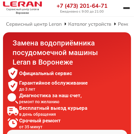
+7 (473) 201-64-71
Сервисный центр Leran
в
Ежедневно с 9:00 до 21:00
Воронеже
Сервисный центр Leran
Каталог устройств
Ремон
Замена водоприёмника
посудомоечной машины
Leran в Воронеже
Официальный сервис
Гарантийное обслуживание
до 3 лет
Диагностика за наш счет,
ремонт по желанию
Бесплатный выезд курьера
в день обращения
Срочный ремонт
от 35 минут