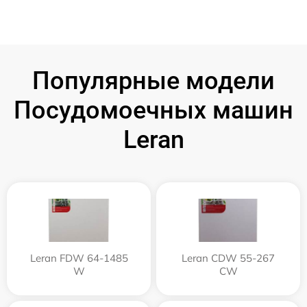
Популярные модели
Посудомоечных машин
Leran
Leran FDW 64-1485
Leran CDW 55-267
W
CW