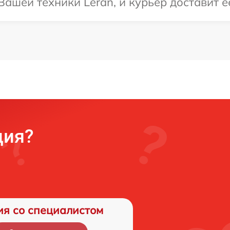
ашей техники Leran, и курьер доставит ее
ция?
ия со специалистом