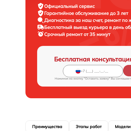
Официальный сервис
Гарантийное обслуживание
до 3 лет
Диагностика за наш счет,
ремонт по
Бесплатный выезд курьера
в день о
Срочный ремонт
от 35 минут
Бесплатная консультаци
Нажимая на кнопку "Оставить заявку" Вы соглашает
Преимущества
Этапы работ
Модели