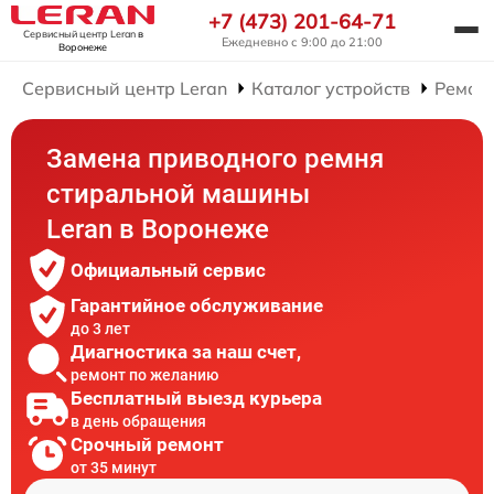
+7 (473) 201-64-71
Сервисный центр Leran
в
Ежедневно с 9:00 до 21:00
Воронеже
Сервисный центр Leran
Каталог устройств
Ремон
Замена приводного ремня
стиральной машины
Leran в Воронеже
Официальный сервис
Гарантийное обслуживание
до 3 лет
Диагностика за наш счет,
ремонт по желанию
Бесплатный выезд курьера
в день обращения
Срочный ремонт
от 35 минут