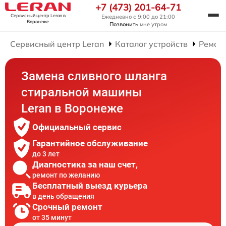
+7 (473) 201-64-71
Сервисный центр Leran
в
Ежедневно с 9:00 до 21:00
Воронеже
Позвонить
мне утром
Сервисный центр Leran
Каталог устройств
Ремон
Замена сливного шланга
стиральной машины
Leran в Воронеже
Официальный сервис
Гарантийное обслуживание
до 3 лет
Диагностика за наш счет,
ремонт по желанию
Бесплатный выезд курьера
в день обращения
Срочный ремонт
от 35 минут